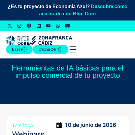
¿Es tu proyecto de Economía Azul?
Descubre cómo
acelerarlo con Blue Core
Bases
Oficina 24/7
Herramientas de IA básicas para el
impulso comercial de tu proyecto
10 de junio de 2026
Temática:
Webinars