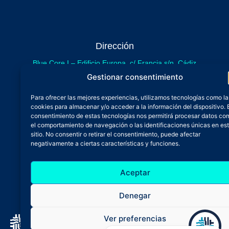
Dirección
Blue Core I – Edificio Europa, c/ Francia s/n. Cádiz
sede provisional de Blue Core - Incubazul
Gestionar consentimiento
Blue Core II – Edificio Incubazul, c/ Gibraltar. Cádiz
Para ofrecer las mejores experiencias, utilizamos tecnologías como la
próximamente.
cookies para almacenar y/o acceder a la información del dispositivo. 
Teléfono y Whatsapp
consentimiento de estas tecnologías nos permitirá procesar datos co
el comportamiento de navegación o las identificaciones únicas en es
600 515 071
sitio. No consentir o retirar el consentimiento, puede afectar
De lunes a viernes
negativamente a ciertas características y funciones.
Oficina 24/7
Aceptar
Atención continuada
Email
Denegar
admin@zfbluecore.es
Ver preferencias