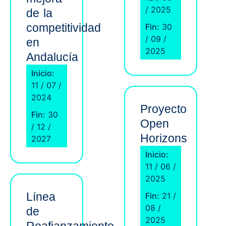
/ 2025
de la
competitividad
Fin:
30
/ 09 /
en
2025
Andalucía
Inicio:
11 / 07 /
2024
Proyecto
Fin:
30
Open
/ 12 /
Horizons
2027
Inicio:
11 / 06 /
2025
Línea
Fin:
21 /
08 /
de
2025