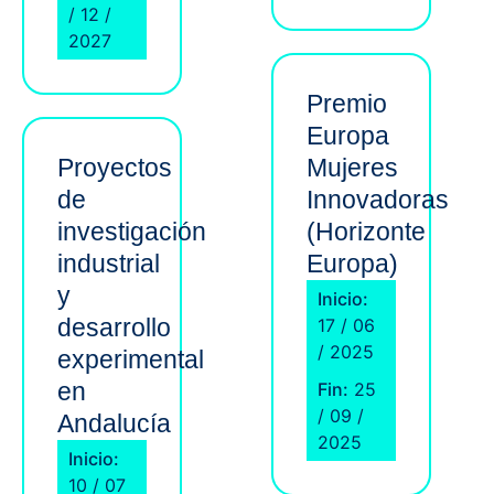
/ 12 /
2027
Premio
Europa
Proyectos
Mujeres
de
Innovadoras
investigación
(Horizonte
industrial
Europa)
y
Inicio:
desarrollo
17 / 06
/ 2025
experimental
en
Fin:
25
/ 09 /
Andalucía
2025
Inicio:
10 / 07