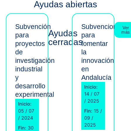
Ayudas abiertas
Subvención
Subvenciones
Ver
Ayudas
más
para
para
cerradas
proyectos
fomentar
de
la
investigación
innovación
industrial
en
y
Andalucía
desarrollo
Inicio:
experimental
14 / 07
/ 2025
Inicio:
05 / 07
Fin:
15 /
/ 2024
09 /
2025
Fin:
30