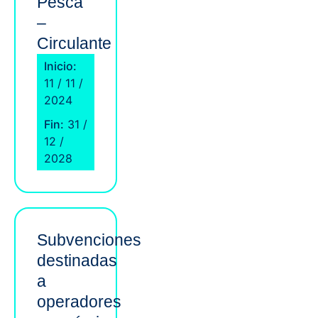
Pesca
–
Circulante
Inicio:
11 / 11 /
2024
Fin:
31 /
12 /
2028
Subvenciones
destinadas
a
operadores