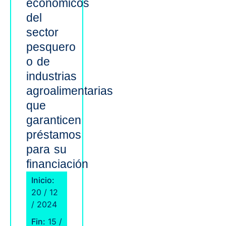
económicos
del
sector
pesquero
o de
industrias
agroalimentarias
que
garanticen
préstamos
para su
financiación
Inicio:
20 / 12
/ 2024
Fin:
15 /