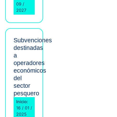
09 /
2027
Subvenciones
destinadas
a
operadores
económicos
del
sector
pesquero
Inicio:
16 / 01 /
2025