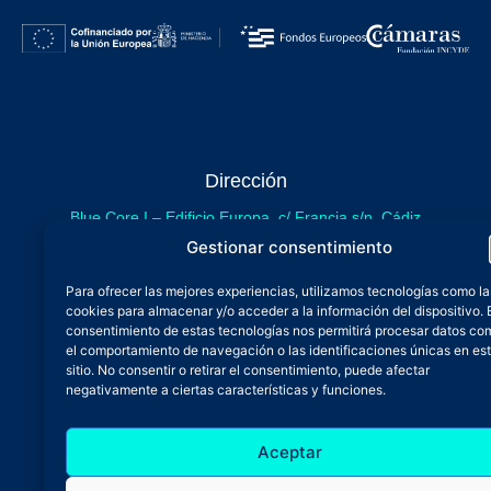
Dirección
Blue Core I – Edificio Europa, c/ Francia s/n. Cádiz
sede provisional de Blue Core - Incubazul
Gestionar consentimiento
Blue Core II – Edificio Incubazul, c/ Gibraltar. Cádiz
Para ofrecer las mejores experiencias, utilizamos tecnologías como la
próximamente.
cookies para almacenar y/o acceder a la información del dispositivo. 
Teléfono y Whatsapp
consentimiento de estas tecnologías nos permitirá procesar datos co
el comportamiento de navegación o las identificaciones únicas en es
600 515 071
sitio. No consentir o retirar el consentimiento, puede afectar
De lunes a viernes
negativamente a ciertas características y funciones.
Oficina 24/7
Aceptar
Atención continuada
Email