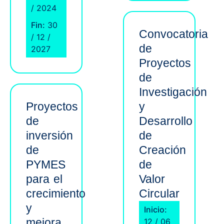
/ 2024
Fin:
30
Convocatoria
/ 12 /
de
2027
Proyectos
de
Investigación
Proyectos
y
de
Desarrollo
inversión
de
de
Creación
PYMES
de
para el
Valor
crecimiento
Circular
y
Inicio:
mejora
12 / 06