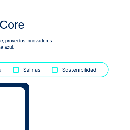
 Core
re
, proyectos innovadores
a azul.
a
Salinas
Sostenibilidad
s.
 todos los
or solución