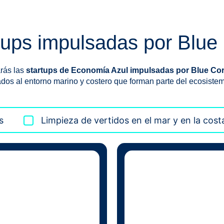
tups impulsadas por Blue
rás las
startups de Economía Azul impulsadas por Blue Co
ados al entorno marino y costero que forman parte del ecosistem
s
Limpieza de vertidos en el mar y en la cost
contaminantes líquido
Líbano y Túnez.
verde y circular para limpiar
 artesanales en Italia, España,
y distribuye en España la mej
busca el desarrollo sostenible