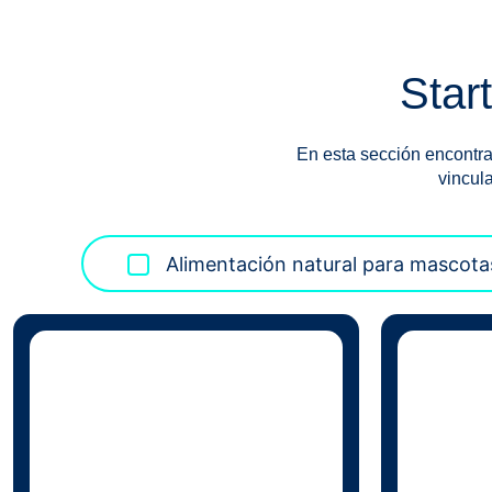
Star
En esta sección encontra
vincul
Alimentación natural para mascota
para mascotas
de salinas
Alimentación funcional con base marina
MedArtSal 