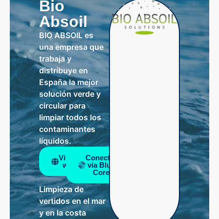
Bio
Absoil
BIO ABSOIL es
una empresa que
trabaja y
distribuye en
España la mejor
solución verde y
circular para
limpiar todos los
contaminantes
líquidos.
Visitar
Conectar
web
via Blue
Core
Limpieza de
vertidos en el mar
y en la costa