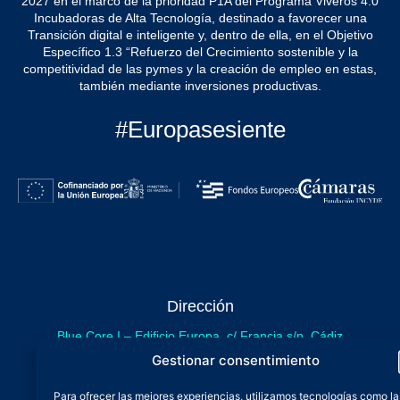
2027 en el marco de la prioridad P1A del Programa Viveros 4.0
Incubadoras de Alta Tecnología, destinado a favorecer una
Transición digital e inteligente y, dentro de ella, en el Objetivo
Específico 1.3 “Refuerzo del Crecimiento sostenible y la
competitividad de las pymes y la creación de empleo en estas,
también mediante inversiones productivas.
#Europasesiente
Dirección
Blue Core I – Edificio Europa, c/ Francia s/n. Cádiz
sede provisional de Blue Core - Incubazul
Gestionar consentimiento
Blue Core II – Edificio Incubazul, c/ Gibraltar. Cádiz
Para ofrecer las mejores experiencias, utilizamos tecnologías como la