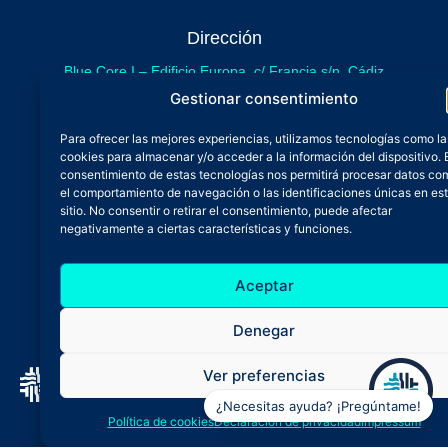
Dirección
Blue Core I – Edificio Europa, c/ Francia s/n. Cádiz
sede provisional de Blue Core - Incubazul
Gestionar consentimiento
Blue Core II – Edificio Incubazul, c/ Gibraltar. Cádiz
Para ofrecer las mejores experiencias, utilizamos tecnologías como la
próximamente.
cookies para almacenar y/o acceder a la información del dispositivo. 
Teléfono y Whatsapp
consentimiento de estas tecnologías nos permitirá procesar datos co
el comportamiento de navegación o las identificaciones únicas en es
600 515 071
sitio. No consentir o retirar el consentimiento, puede afectar
De lunes a viernes
negativamente a ciertas características y funciones.
Oficina 24/7
Aceptar
Atención continuada
Email
Denegar
admin@zfbluecore.es
Ver preferencias
¿Necesitas ayuda? ¡Pregúntame!
Aviso legal
Política de privacidad
Política de cookies
Declaración de privacidad
Impressum
Política de cookies