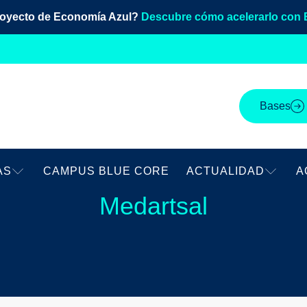
royecto de Economía Azul?
Descubre cómo acelerarlo con 
Bases
AS
CAMPUS BLUE CORE
ACTUALIDAD
A
Medartsal