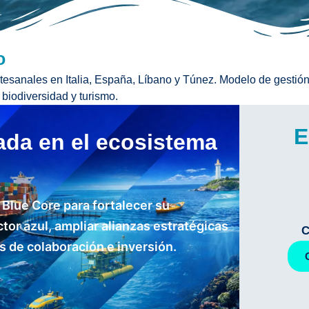
o
rtesanales en Italia, España, Líbano y Túnez. Modelo de gestión
biodiversidad y turismo.
E
ada en el ecosistema
Blue Core para fortalecer su
tor azul, ampliar alianzas estratégicas
C
 de colaboración e inversión.