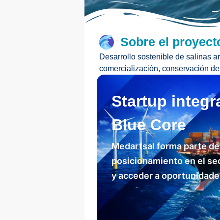
Sobre el proyect
Desarrollo sostenible de salinas a
comercialización, conservación de 
Startup integr
Blue Core
Medartsal forma parte de 
posicionamiento en el sec
y acceder a oportunidades