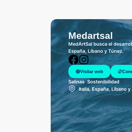
Medartsal
MedArtSal busca el desarroll
España, Líbano y Túnez.
Visitar web
Cone
Salinas
,
Sostenibilidad
Italia, España, Líbano 