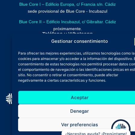
Blue Core I – Edificio Europa, c/ Francia s/n. Cádiz
sede provisional de Blue Core - Incubazul
Blue Core II – Edificio Incubazul, c/ Gibraltar. Cádiz
próximamente.
Teléfono y Whatsapp
Gestionar consentimiento
600 515 071
De lunes a viernes
Para ofrecer las mejores experiencias, utilizamos tecnologías como la
cookies para almacenar y/o acceder a la información del dispositivo. 
Oficina 24/7
consentimiento de estas tecnologías nos permitirá procesar datos co
Atención continuada
el comportamiento de navegación o las identificaciones únicas en es
Email
sitio. No consentir o retirar el consentimiento, puede afectar
negativamente a ciertas características y funciones.
admin@zfbluecore.es
Aceptar
Aviso legal
Política de privacidad
Denegar
Política de cookies
Ver preferencias
Declaración de accesibilidad
¿Necesitas ayuda? ¡Pregúntame!