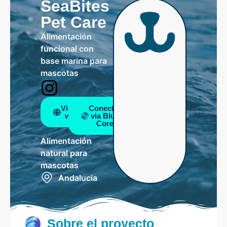
SeaBites
Pet Care
Alimentación
funcional con
base marina para
mascotas
Visitar
Conectar
web
via Blue
Core
Alimentación
natural para
mascotas
Andalucia
Sobre el proyecto