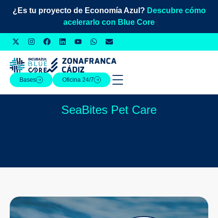
¿Es tu proyecto de Economía Azul?
Descubre cómo
acelerarlo con Blue Core
Bases
Oficina 24/7
SeaBites Pet Care