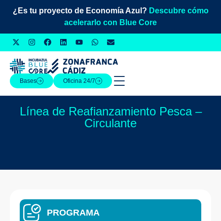
¿Es tu proyecto de Economía Azul?
Descubre cómo
acelerarlo con Blue Core
Bases
Oficina 24/7
Línea de Reafianzamiento Pesca –
Circulante
PROGRAMA