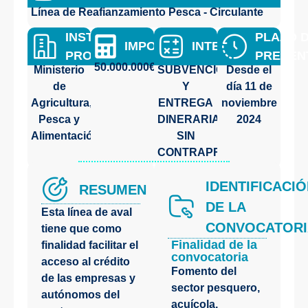
Línea de Reafianzamiento Pesca - Circulante
INSTITUICIÓN
PLAZO 
IMPORTE
INTENSIDAD
PROMOTORA
PRESEN
50.000.000€
Ministerio
SUBVENCIÓN
Desde el
de
Y
día
11 de
Agricultura,
ENTREGA
noviembre
Pesca y
DINERARIA
2024
Alimentación
SIN
CONTRAPRESTACIÓN
IDENTIFICACI
RESUMEN
DE LA
Esta línea de aval
CONVOCATORI
tiene que como
Finalidad de la
finalidad facilitar el
convocatoria
acceso al crédito
Fomento del
de las empresas y
sector pesquero,
autónomos del
acuícola,