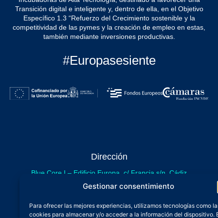
Transición digital e inteligente y, dentro de ella, en el Objetivo
Específico 1.3 “Refuerzo del Crecimiento sostenible y la
competitividad de las pymes y la creación de empleo en estas,
también mediante inversiones productivas.
#Europasesiente
Dirección
Blue Core I – Edificio Europa, c/ Francia s/n. Cádiz
sede provisional de Blue Core - Incubazul
Gestionar consentimiento
Blue Core II – Edificio Incubazul, c/ Gibraltar. Cádiz
Para ofrecer las mejores experiencias, utilizamos tecnologías como la
próximamente.
cookies para almacenar y/o acceder a la información del dispositivo. 