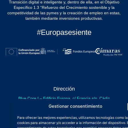
Transición digital e inteligente y, dentro de ella, en el Objetivo
Específico 1.3 “Refuerzo del Crecimiento sostenible y la
competitividad de las pymes y la creación de empleo en estas,
también mediante inversiones productivas.
#Europasesiente
Dirección
Blue Core I – Edificio Europa, c/ Francia s/n. Cádiz
sede provisional de Blue Core - Incubazul
Gestionar consentimiento
Blue Core II – Edificio Incubazul, c/ Gibraltar. Cádiz
Para ofrecer las mejores experiencias, utilizamos tecnologías como la
próximamente.
cookies para almacenar y/o acceder a la información del dispositivo. 
Teléfono y Whatsapp
consentimiento de estas tecnologías nos permitirá procesar datos co