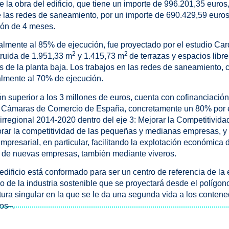
e la obra del edificio, que tiene un importe de 996.201,35 euros, 
de las redes de saneamiento, por un importe de 690.429,59 euro
ión de 4 meses.
tualmente al 85% de ejecución, fue proyectado por el estudio Ca
2
2
struida de 1.951,33 m
y 1.415,73 m
de terrazas y espacios libre
s de la planta baja. Los trabajos en las redes de saneamiento,
almente al 70% de ejecución.
ón superior a los 3 millones de euros, cuenta con cofinanciación
s Cámaras de Comercio de España, concretamente un 80% por 
rregional 2014-2020 dentro del eje 3: Mejorar la Competitivid
rar la competitividad de las pequeñas y medianas empresas, y l
mpresarial, en particular, facilitando la explotación económica 
 de nuevas empresas, también mediante viveros.
edificio está conformado para ser un centro de referencia de la 
 de la industria sostenible que se proyectará desde el polígono 
tura singular en la que se le da una segunda vida a los conten
ños–.