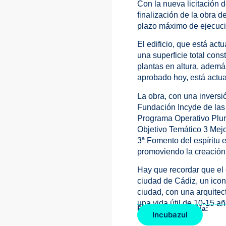
Con la nueva licitación d
finalización de la obra 
plazo máximo de ejecuc
El edificio, que está ac
una superficie total con
plantas en altura, ademá
aprobado hoy, está actu
La obra, con una inversi
Fundación Incyde de la
Programa Operativo Pluri
Objetivo Temático 3 Mejo
3ª Fomento del espíritu e
promoviendo la creación
Hay que recordar que el 
ciudad de Cádiz, un icono
ciudad, con una arquitec
una vida útil de 10-15 a
Fuente de la noticia:
Incubazul