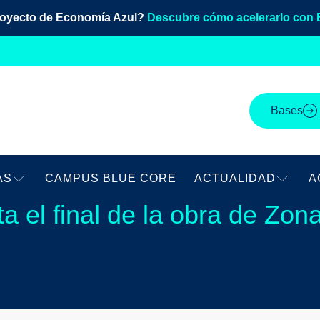
royecto de Economía Azul?
Descubre cómo acelerarlo con 
Bases
AS
CAMPUS BLUE CORE
ACTUALIDAD
A
ta el final de la obra de Zo