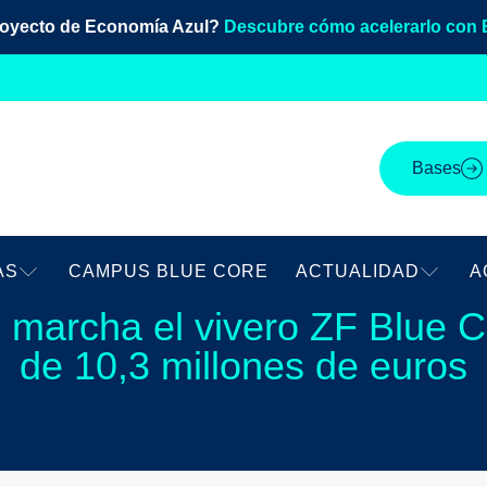
royecto de Economía Azul?
Descubre cómo acelerarlo con 
Bases
AS
CAMPUS BLUE CORE
ACTUALIDAD
A
marcha el vivero ZF Blue C
de 10,3 millones de euros