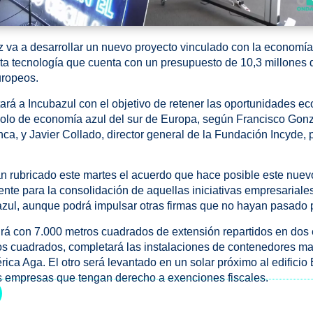
 va a desarrollar un nuevo proyecto vinculado con la economía
lta tecnología que cuenta con un presupuesto de 10,3 millones 
uropeos.
ará a Incubazul con el objetivo de retener las oportunidades e
polo de economía azul del sur de Europa, según Francisco Gonz
ca, y Javier Collado, director general de la Fundación Incyde, 
 rubricado este martes el acuerdo que hace posible este nuevo
ente para la consolidación de aquellas iniciativas empresariale
zul, aunque podrá impulsar otras firmas que no hayan pasado 
rá con 7.000 metros cuadrados de extensión repartidos en dos e
os cuadrados, completará las instalaciones de contenedores ma
érica Aga. El otro será levantado en un solar próximo al edificio
las empresas que tengan derecho a exenciones fiscales.