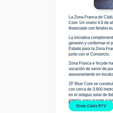
La Zona Franca de Cádiz
Core. Un vivero 4.0 de a
financiado con fondos e
La iniciativa complement
generen y conformar el 
Estado para la Zona Fran
junto con el Consorcio.
Zona Franca e Incyde han
vocación de servir de pu
asesoramiento en Incuba
ZF Blue Core se construi
con cerca de 3.900 metr
en el antiguo solar de Ib
interior, para acoger a 
Fuente de la noticia:
Onda Cádiz RTV