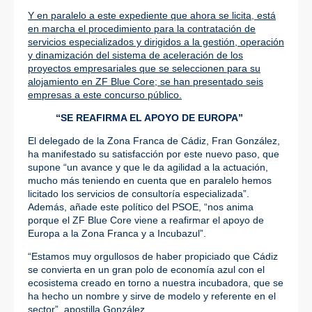
Y en paralelo a este expediente que ahora se licita, está
en marcha el procedimiento para la contratación de
servicios especializados y dirigidos a la gestión, operación
y dinamización del sistema de aceleración de los
proyectos empresariales que se seleccionen para su
alojamiento en ZF Blue Core; se han presentado seis
empresas a este concurso público.
“SE REAFIRMA EL APOYO DE EUROPA”
El delegado de la Zona Franca de Cádiz, Fran González,
ha manifestado su satisfacción por este nuevo paso, que
supone “un avance y que le da agilidad a la actuación,
mucho más teniendo en cuenta que en paralelo hemos
licitado los servicios de consultoría especializada”.
Además, añade este político del PSOE, “nos anima
porque el ZF Blue Core viene a reafirmar el apoyo de
Europa a la Zona Franca y a Incubazul”.
“Estamos muy orgullosos de haber propiciado que Cádiz
se convierta en un gran polo de economía azul con el
ecosistema creado en torno a nuestra incubadora, que se
ha hecho un nombre y sirve de modelo y referente en el
sector”, apostilla González.