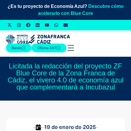
¿Es tu proyecto de Economía Azul?
Descubre cómo
acelerarlo con Blue Core
Bases
Oficina 24/7
Licitada la redacción del proyecto ZF
Blue Core de la Zona Franca de
Cádiz, el vivero 4.0 de economía azul
que complementará a Incubazul
19 de enero de 2025