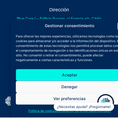
Dirección
Blue Core I – Edificio Europa, c/ Francia s/n. Cádiz
sede provisional de Blue Core - Incubazul
Gestionar consentimiento
Blue Core II – Edificio Incubazul, c/ Gibraltar. Cádiz
Para ofrecer las mejores experiencias, utilizamos tecnologías como la
próximamente.
cookies para almacenar y/o acceder a la información del dispositivo. 
Teléfono y Whatsapp
consentimiento de estas tecnologías nos permitirá procesar datos co
el comportamiento de navegación o las identificaciones únicas en es
600 515 071
sitio. No consentir o retirar el consentimiento, puede afectar
De lunes a viernes
negativamente a ciertas características y funciones.
Oficina 24/7
Aceptar
Atención continuada
Email
Denegar
admin@zfbluecore.es
Ver preferencias
¿Necesitas ayuda? ¡Pregúntame!
Aviso legal
Política de privacidad
Política de cookies
Declaración de privacidad
Impressum
Política de cookies