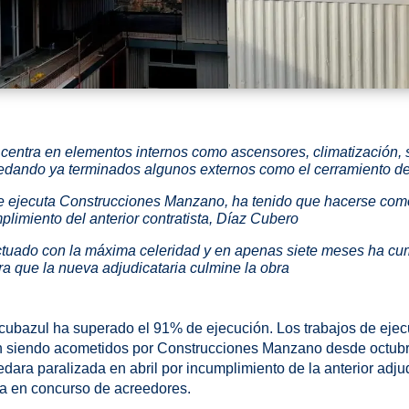
 centra en elementos internos como ascensores, climatización, so
uedando ya terminados algunos externos como el cerramiento de
que ejecuta Construcciones Manzano, ha tenido que hacerse co
plimiento del anterior contratista, Díaz Cubero
ctuado con la máxima celeridad y en apenas siete meses ha cu
a que la nueva adjudicataria culmine la obra
Incubazul ha superado el 91% de ejecución. Los trabajos de ejecu
án siendo acometidos por Construcciones Manzano desde octubre
ara paralizada en abril por incumplimiento de la anterior adju
a en concurso de acreedores.