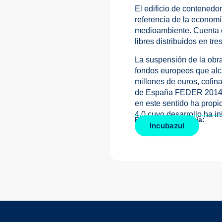
El edificio de contenedo
referencia de la economí
medioambiente. Cuenta c
libres distribuidos en tr
La suspensión de la obra
fondos europeos que alca
millones de euros, cofin
de España FEDER 2014-20
en este sentido ha prop
4.0 cuyo desarrollo ha i
Fuente de la noticia:
Incubazul