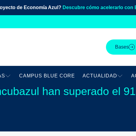
royecto de Economía Azul?
Descubre cómo acelerarlo con 
Bases
AS
CAMPUS BLUE CORE
ACTUALIDAD
A
ncubazul han superado el 9