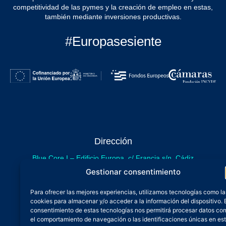
competitividad de las pymes y la creación de empleo en estas,
también mediante inversiones productivas.
#Europasesiente
Dirección
Blue Core I – Edificio Europa, c/ Francia s/n. Cádiz
sede provisional de Blue Core - Incubazul
Gestionar consentimiento
Blue Core II – Edificio Incubazul, c/ Gibraltar. Cádiz
Para ofrecer las mejores experiencias, utilizamos tecnologías como la
próximamente.
cookies para almacenar y/o acceder a la información del dispositivo. 
Teléfono y Whatsapp
consentimiento de estas tecnologías nos permitirá procesar datos co
el comportamiento de navegación o las identificaciones únicas en es
600 515 071