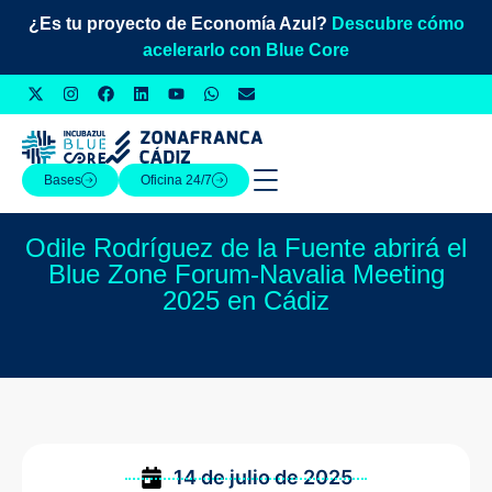
¿Es tu proyecto de Economía Azul?
Descubre cómo
acelerarlo con Blue Core
Bases
Oficina 24/7
Odile Rodríguez de la Fuente abrirá el
Blue Zone Forum-Navalia Meeting
2025 en Cádiz
14 de julio de 2025