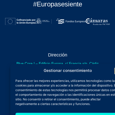
#Europasesiente
Dirección
Blue Core I – Edificio Europa, c/ Francia s/n. Cádiz
sede provisional de Blue Core - Incubazul
Gestionar consentimiento
Blue Core II – Edificio Incubazul, c/ Gibraltar. Cádiz
Para ofrecer las mejores experiencias, utilizamos tecnologías como la
próximamente.
cookies para almacenar y/o acceder a la información del dispositivo. 
Teléfono y Whatsapp
consentimiento de estas tecnologías nos permitirá procesar datos co
el comportamiento de navegación o las identificaciones únicas en es
600 515 071
sitio. No consentir o retirar el consentimiento, puede afectar
De lunes a viernes
negativamente a ciertas características y funciones.
Oficina 24/7