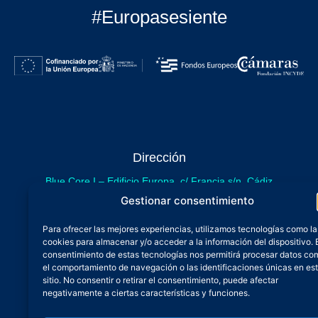
#Europasesiente
Dirección
Blue Core I – Edificio Europa, c/ Francia s/n. Cádiz
sede provisional de Blue Core - Incubazul
Gestionar consentimiento
Blue Core II – Edificio Incubazul, c/ Gibraltar. Cádiz
Para ofrecer las mejores experiencias, utilizamos tecnologías como la
próximamente.
cookies para almacenar y/o acceder a la información del dispositivo. 
Teléfono y Whatsapp
consentimiento de estas tecnologías nos permitirá procesar datos co
el comportamiento de navegación o las identificaciones únicas en es
600 515 071
sitio. No consentir o retirar el consentimiento, puede afectar
De lunes a viernes
negativamente a ciertas características y funciones.
Oficina 24/7