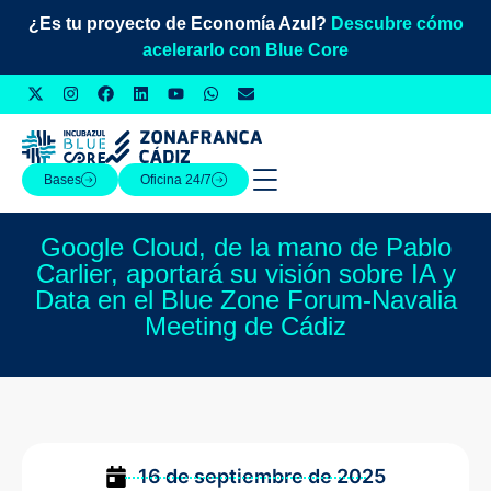
¿Es tu proyecto de Economía Azul?
Descubre cómo
acelerarlo con Blue Core
Bases
Oficina 24/7
Google Cloud, de la mano de Pablo
Carlier, aportará su visión sobre IA y
Data en el Blue Zone Forum-Navalia
Meeting de Cádiz
16 de septiembre de 2025