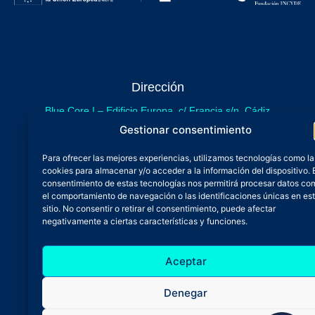
Dirección
Blue Core I – Edificio Europa, c/ Francia s/n. Cádiz
sede provisional de Blue Core - Incubazul
Gestionar consentimiento
Blue Core II – Edificio Incubazul, c/ Gibraltar. Cádiz
Para ofrecer las mejores experiencias, utilizamos tecnologías como la
próximamente.
cookies para almacenar y/o acceder a la información del dispositivo. 
Teléfono y Whatsapp
consentimiento de estas tecnologías nos permitirá procesar datos co
el comportamiento de navegación o las identificaciones únicas en es
600 515 071
sitio. No consentir o retirar el consentimiento, puede afectar
De lunes a viernes
negativamente a ciertas características y funciones.
Oficina 24/7
Aceptar
Atención continuada
Email
Denegar
admin@zfbluecore.es