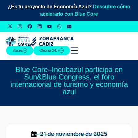
¿Es tu proyecto de Economía Azul?
Descubre cómo
acelerarlo con Blue Core
Bases
Oficina 24/7
Blue Core–Incubazul participa en
Sun&Blue Congress, el foro
internacional de turismo y economía
azul
21 de noviembre de 2025