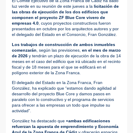
El Comité Ejecutivo de la Zona Franca de Cádiz ha dado
luz verde en su reunión de este jueves a la
licitación de
las obras de ejecución de los dos edificios que
componen el proyecto ZF Blue Core vivero de
empresas 4.0
, cuyos proyectos constructivos fueron
presentados en octubre por los arquitectos autores y por
el delegado del Estado en el Consorcio, Fran González.
Los trabajos de construcción de ambos inmuebles
comenzarán
, según las previsiones,
en el mes de marzo
de 2026
y tendrán un plazo de ejecución de la obra de 14
meses en el caso del edificio que irá ubicado en el recinto
fiscal y de 18 meses para el que se edificará en el
polígono exterior de la Zona Franca.
El delegado del Estado en la Zona Franca, Fran
González, ha explicado que “estamos dando agilidad al
desarrollo del proyecto Blue Core y damos pasos en
paralelo con lo constructivo y el programa de servicios
para ofrecer a las empresas un todo que impulse su
actividad”.
González ha destacado que
«ambas edificaciones
refuerzan la apuesta de emprendimiento y Economía
Azul de la Zona Franca de Cádiz
y ofrecerán espacios