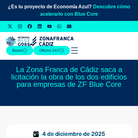
¿Es tu proyecto de Economía Azul?
Descubre cómo
acelerarlo con Blue Core
Bases
Oficina 24/7
La Zona Franca de Cádiz saca a
licitación la obra de los dos edificios
para empresas de ZF Blue Core
4 de diciembre de 2025