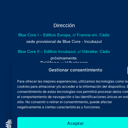
Dirección
Blue Core I – Edificio Europa, c/ Francia s/n. Cádiz
sede provisional de Blue Core - Incubazul
Blue Core II – Edificio Incubazul, c/ Gibraltar. Cádiz
próximamente.
Teléfono y Whatsapp
Gestionar consentimiento
600 515 071
De lunes a viernes
Para ofrecer las mejores experiencias, utilizamos tecnologías como la
cookies para almacenar y/o acceder a la información del dispositivo. 
Oficina 24/7
consentimiento de estas tecnologías nos permitirá procesar datos co
Atención continuada
el comportamiento de navegación o las identificaciones únicas en es
Email
sitio. No consentir o retirar el consentimiento, puede afectar
negativamente a ciertas características y funciones.
admin@zfbluecore.es
Aceptar