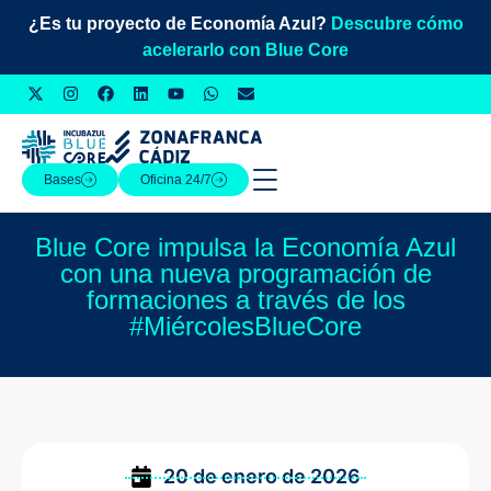
¿Es tu proyecto de Economía Azul?
Descubre cómo
acelerarlo con Blue Core
Bases
Oficina 24/7
Blue Core impulsa la Economía Azul
con una nueva programación de
formaciones a través de los
#MiércolesBlueCore
20 de enero de 2026