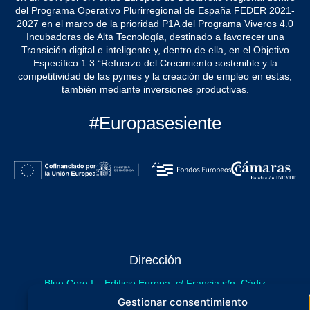
del Programa Operativo Plurirregional de España FEDER 2021-
2027 en el marco de la prioridad P1A del Programa Viveros 4.0
Incubadoras de Alta Tecnología, destinado a favorecer una
Transición digital e inteligente y, dentro de ella, en el Objetivo
Específico 1.3 “Refuerzo del Crecimiento sostenible y la
competitividad de las pymes y la creación de empleo en estas,
también mediante inversiones productivas.
#Europasesiente
Dirección
Blue Core I – Edificio Europa, c/ Francia s/n. Cádiz
sede provisional de Blue Core - Incubazul
Gestionar consentimiento