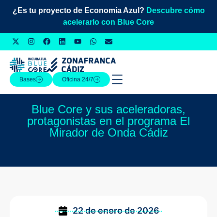
¿Es tu proyecto de Economía Azul?
Descubre cómo
acelerarlo con Blue Core
Bases
Oficina 24/7
Blue Core y sus aceleradoras,
protagonistas en el programa El
Mirador de Onda Cádiz
22 de enero de 2026