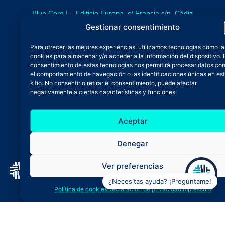
Blue Core I – Edificio Europa, c/ Francia s/n. Cádiz
sede provisional de Blue Core - Incubazul
Gestionar consentimiento
Blue Core II – Edificio Incubazul, c/ Gibraltar. Cádiz
Para ofrecer las mejores experiencias, utilizamos tecnologías como la
próximamente.
cookies para almacenar y/o acceder a la información del dispositivo. 
Teléfono y Whatsapp
consentimiento de estas tecnologías nos permitirá procesar datos co
el comportamiento de navegación o las identificaciones únicas en es
600 515 071
sitio. No consentir o retirar el consentimiento, puede afectar
De lunes a viernes
negativamente a ciertas características y funciones.
Oficina 24/7
Aceptar
Atención continuada
Email
Denegar
admin@zfbluecore.es
Ver preferencias
¿Necesitas ayuda? ¡Pregúntame!
Aviso legal
Política de privacidad
Política de cookies
Declaración de privacidad
Impressum
Política de cookies
Declaración de accesibilidad