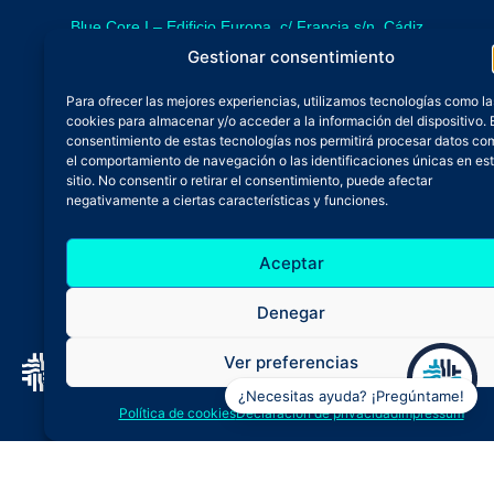
Blue Core I – Edificio Europa, c/ Francia s/n. Cádiz
sede provisional de Blue Core - Incubazul
Gestionar consentimiento
Blue Core II – Edificio Incubazul, c/ Gibraltar. Cádiz
Para ofrecer las mejores experiencias, utilizamos tecnologías como la
próximamente.
cookies para almacenar y/o acceder a la información del dispositivo. 
Teléfono y Whatsapp
consentimiento de estas tecnologías nos permitirá procesar datos co
el comportamiento de navegación o las identificaciones únicas en es
600 515 071
sitio. No consentir o retirar el consentimiento, puede afectar
De lunes a viernes
negativamente a ciertas características y funciones.
Oficina 24/7
Aceptar
Atención continuada
Email
Denegar
admin@zfbluecore.es
Ver preferencias
¿Necesitas ayuda? ¡Pregúntame!
Aviso legal
Política de privacidad
Política de cookies
Declaración de privacidad
Impressum
Política de cookies
Declaración de accesibilidad