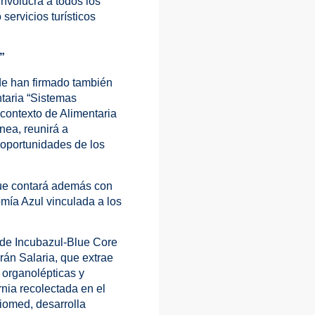
nvolucra a todos los
servicios turísticos
”
de han firmado también
ntaria “Sistemas
 contexto de Alimentaria
ea, reunirá a
y oportunidades de los
que contará además con
omía Azul vinculada a los
n de Incubazul-Blue Core
rán Salaria, que extrae
 organolépticas y
nia recolectada en el
iomed, desarrolla