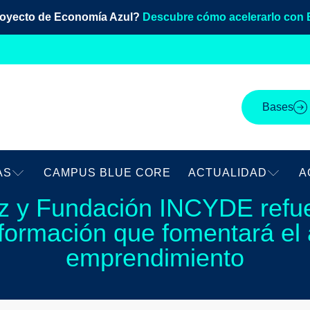
royecto de Economía Azul?
Descubre cómo acelerarlo con 
Bases
AS
CAMPUS BLUE CORE
ACTUALIDAD
A
z y Fundación INCYDE refue
formación que fomentará el
emprendimiento