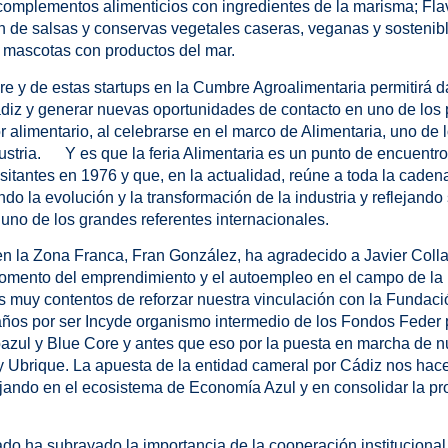
 complementos alimenticios con ingredientes de la marisma; Fl
ón de salsas y conservas vegetales caseras, veganas y sostenibl
a mascotas con productos del mar.
e y de estas startups en la Cumbre Agroalimentaria permitirá dar
iz y generar nuevas oportunidades de contacto en uno de los p
r alimentario, al celebrarse en el marco de Alimentaria, uno de 
dustria. Y es que la feria Alimentaria es un punto de encuentr
sitantes en 1976 y que, en la actualidad, reúne a toda la cadena
ndo la evolución y la transformación de la industria y reflejando
no de los grandes referentes internacionales.
n la Zona Franca, Fran González, ha agradecido a Javier Colla
fomento del emprendimiento y el autoempleo en el campo de la 
 muy contentos de reforzar nuestra vinculación con la Fundaci
ños por ser Incyde organismo intermedio de los Fondos Feder p
azul y Blue Core y antes que eso por la puesta en marcha de n
Ubrique. La apuesta de la entidad cameral por Cádiz nos hace 
ajando en el ecosistema de Economía Azul y en consolidar la p
ado ha subrayado la importancia de la cooperación institucional p