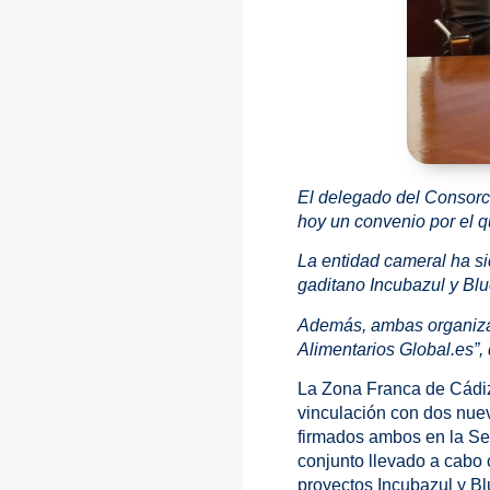
El delegado del Consorci
hoy un convenio por el q
La entidad cameral ha s
gaditano Incubazul y Bl
Además, ambas organizac
Alimentarios Global.es”,
La Zona Franca de Cádiz
vinculación con dos nuev
firmados ambos en la Sed
conjunto llevado a cabo 
proyectos Incubazul y Bl