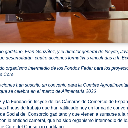
o gaditano, Fran González, y el director general de Incyde, Jav
ue desarrollarán cuatro acciones formativas vinculadas a la E
ido organismo intermedio de los Fondos Feder para los proyect
ue Core
iones han suscrito un convenio para la Cumbre Agroalimentar
 que se celebra en el marco de Alimentaria 2026
 y la Fundación Incyde de las Cámaras de Comercio de Españ
as líneas de trabajo que han ratificado hoy en forma de conven
e Social del Consorcio gaditano y que vienen a sumarse a la r
con la entidad cameral, que ha sido organismo intermedio de l
ue Core del Consorcio gaditano.