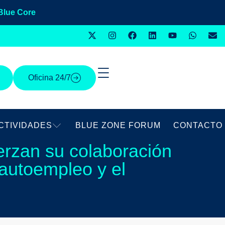
Blue Core
Oficina 24/7
CTIVIDADES
BLUE ZONE FORUM
CONTACTO
rzan su colaboración
 autoempleo y el