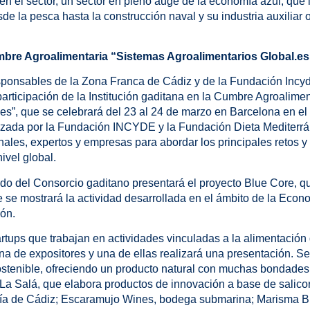
n el sector, un sector en pleno auge de la economía azul, que i
 la pesca hasta la construcción naval y su industria auxiliar o 
bre Agroalimentaria “Sistemas Agroalimentarios Global.es
esponsables de la Zona Franca de Cádiz y de la Fundación Incy
participación de la Institución gaditana en la Cumbre Agroalime
es”, que se celebrará del 23 al 24 de marzo en Barcelona en el
zada por la Fundación INCYDE y la Fundación Dieta Mediterrán
onales, expertos y empresas para abordar los principales retos 
ivel global.
ado del Consorcio gaditano presentará el proyecto Blue Core, 
e se mostrará la actividad desarrollada en el ámbito de la Econ
ión.
artups que trabajan en actividades vinculadas a la alimentació
na de expositores y una de ellas realizará una presentación. Se
ostenible, ofreciendo un producto natural con muchas bondades
 La Salá, que elabora productos de innovación a base de salicor
hía de Cádiz; Escaramujo Wines, bodega submarina; Marisma B