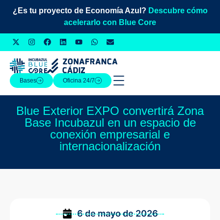
¿Es tu proyecto de Economía Azul?
Descubre cómo
acelerarlo con Blue Core
Bases
Oficina 24/7
Blue Exterior EXPO convertirá Zona
Base Incubazul en un espacio de
conexión empresarial e
internacionalización
6 de mayo de 2026