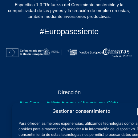
Específico 1.3 “Refuerzo del Crecimiento sostenible y la
competitividad de las pymes y la creación de empleo en estas,
también mediante inversiones productivas.
#Europasesiente
Dirección
Blue Core I – Edificio Europa, c/ Francia s/n. Cádiz
sede provisional de Blue Core - Incubazul
Gestionar consentimiento
Blue Core II – Edificio Incubazul, c/ Gibraltar. Cádiz
Para ofrecer las mejores experiencias, utilizamos tecnologías como la
próximamente.
cookies para almacenar y/o acceder a la información del dispositivo. 
Teléfono y Whatsapp
consentimiento de estas tecnologías nos permitirá procesar datos co