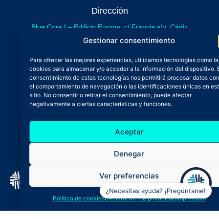
Dirección
Blue Core I – Edificio Europa, c/ Francia s/n. Cádiz
sede provisional de Blue Core - Incubazul
Gestionar consentimiento
Blue Core II – Edificio Incubazul, c/ Gibraltar. Cádiz
Para ofrecer las mejores experiencias, utilizamos tecnologías como la
próximamente.
cookies para almacenar y/o acceder a la información del dispositivo. 
Teléfono y Whatsapp
consentimiento de estas tecnologías nos permitirá procesar datos co
el comportamiento de navegación o las identificaciones únicas en es
600 515 071
sitio. No consentir o retirar el consentimiento, puede afectar
De lunes a viernes
negativamente a ciertas características y funciones.
Oficina 24/7
Aceptar
Atención continuada
Email
Denegar
admin@zfbluecore.es
Ver preferencias
¿Necesitas ayuda? ¡Pregúntame!
Aviso legal
Política de privacidad
Política de cookies
Declaración de privacidad
Impressum
Política de cookies