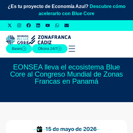
¿Es tu proyecto de Economía Azul?
Descubre cómo
acelerarlo con Blue Core
Bases
Oficina 24/7
EONSEA lleva el ecosistema Blue
Core al Congreso Mundial de Zonas
Francas en Panamá
15 de mayo de 2026