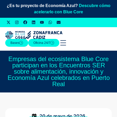
¿Es tu proyecto de Economía Azul?
Descubre cómo
acelerarlo con Blue Core
Bases
Oficina 24/7
Empresas del ecosistema Blue Core
participan en los Encuentros SER
sobre alimentación, innovación y
Economía Azul celebrados en Puerto
Real
20 de mayo de 2026