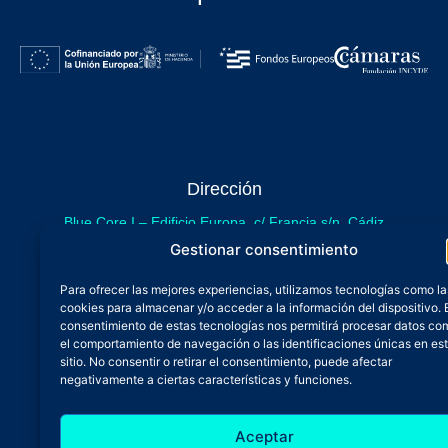
Dirección
Blue Core I – Edificio Europa, c/ Francia s/n. Cádiz
sede provisional de Blue Core - Incubazul
Gestionar consentimiento
Blue Core II – Edificio Incubazul, c/ Gibraltar. Cádiz
Para ofrecer las mejores experiencias, utilizamos tecnologías como la
próximamente.
cookies para almacenar y/o acceder a la información del dispositivo. 
Teléfono y Whatsapp
consentimiento de estas tecnologías nos permitirá procesar datos co
el comportamiento de navegación o las identificaciones únicas en es
600 515 071
sitio. No consentir o retirar el consentimiento, puede afectar
De lunes a viernes
negativamente a ciertas características y funciones.
Oficina 24/7
Aceptar
Atención continuada