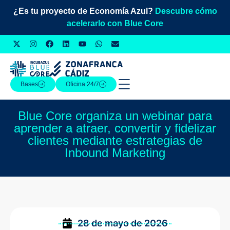
¿Es tu proyecto de Economía Azul?
Descubre cómo
acelerarlo con Blue Core
Bases
Oficina 24/7
Blue Core organiza un webinar para
aprender a atraer, convertir y fidelizar
clientes mediante estrategias de
Inbound Marketing
28 de mayo de 2026