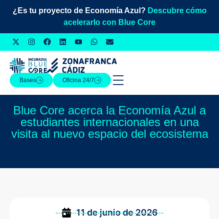
¿Es tu proyecto de Economía Azul?
Descubre cómo
acelerarlo con Blue Core
Bases
Oficina 24/7
Blue Core acerca la Economía Azul a
estudiantes internacionales en una
visita al nuevo espacio del ecosistema
11 de junio de 2026