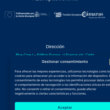
Dirección
Blue Core I – Edificio Europa, c/ Francia s/n. Cádiz
sede provisional de Blue Core - Incubazul
Gestionar consentimiento
Blue Core II – Edificio Incubazul, c/ Gibraltar. Cádiz
Para ofrecer las mejores experiencias, utilizamos tecnologías como la
próximamente.
cookies para almacenar y/o acceder a la información del dispositivo. 
Teléfono y Whatsapp
consentimiento de estas tecnologías nos permitirá procesar datos co
el comportamiento de navegación o las identificaciones únicas en es
600 515 071
sitio. No consentir o retirar el consentimiento, puede afectar
De lunes a viernes
negativamente a ciertas características y funciones.
Oficina 24/7
Aceptar
Atención continuada