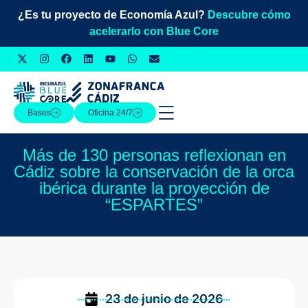
¿Es tu proyecto de Economía Azul?
Descubre cómo
acelerarlo con Blue Core
Bases
Oficina 24/7
Más de 130 personas reflexionan en
Cádiz sobre la conservación de la orca
ibérica durante la proyección de
“ESPARTES”
23 de junio de 2026