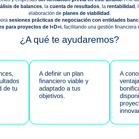
álisis de balances
, la
cuenta de resultados
, la
rentabilidad
, 
elaboración de
planes de viabilidad
.
pora
sesiones prácticas de negociación con entidades banc
les para proyectos de I+D+i
, facilitando una gestión financiera
¿A qué te ayudaremos?
nces,
A definir un plan
A cono
ultados
financiero viable y
ventaja
d de tu
adaptado a tus
bonifi
objetivos.
dispon
proyec
innova