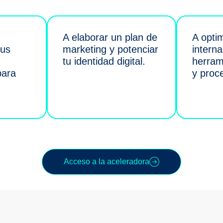
A elaborar un plan de
A optim
tus
marketing y potenciar
intern
tu identidad digital.
herram
para
y proce
Acceso a la aceleradora