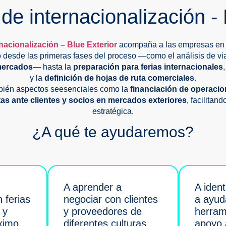
de internacionalización - 
nacionalización – Blue Exterior
acompaña a las empresas en
o desde las primeras fases del proceso —como el análisis de via
 mercados
— hasta la
preparación para ferias internacionales
y la
definición de hojas de ruta comerciales
.
bién aspectos seesenciales como la
financiación de operacio
as ante clientes y socios en mercados exteriores
, facilita
estratégica.
¿A qué te ayudaremos?
A aprender a
A ident
n ferias
negociar con clientes
a ayud
 y
y proveedores de
herram
ximo
diferentes culturas.
apoyo 