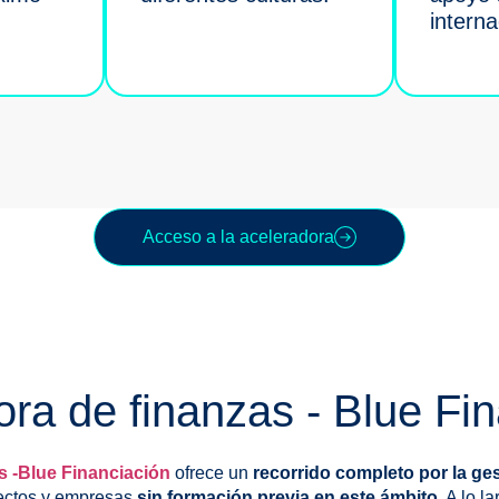
interna
Acceso a la aceleradora
ra de finanzas - Blue Fi
s -Blue Financiación
ofrece un
recorrido completo por la ge
ectos y empresas
sin formación previa en este ámbito
. A lo l