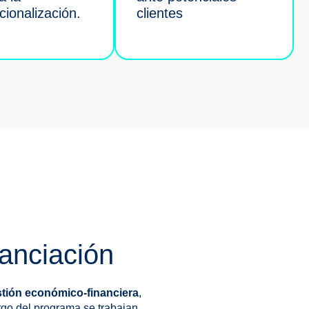
cionalización.
clientes
nanciación
stión económico-financiera
,
argo del programa se trabajan