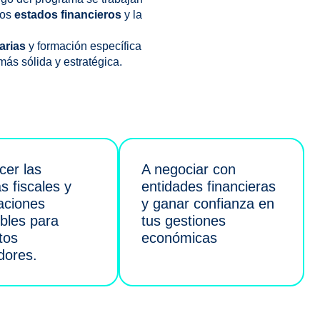
los
estados financieros
y la
arias
y formación específica
 más sólida y estratégica.
cer las
A negociar con
s fiscales y
entidades financieras
caciones
y ganar confianza en
ibles para
tus gestiones
tos
económicas
dores.