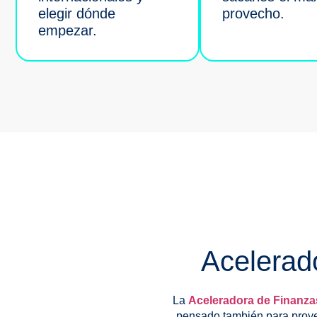
elegir dónde
provecho.
empezar.
Acelerado
La
Aceleradora de Finanza
pensado también para proy