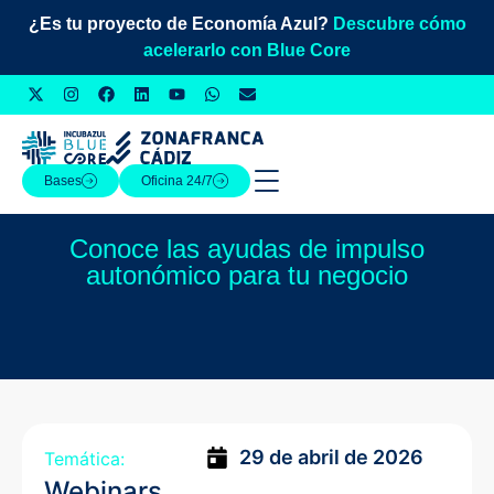
¿Es tu proyecto de Economía Azul?
Descubre cómo
acelerarlo con Blue Core
Bases
Oficina 24/7
Conoce las ayudas de impulso
autonómico para tu negocio
29 de abril de 2026
Temática:
Webinars