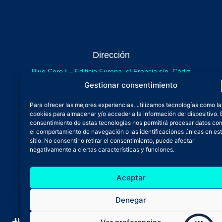
Dirección
Blue Core I – Edificio Europa, c/ Francia s/n. Cádiz
sede provisional de Blue Core - Incubazul
Gestionar consentimiento
Blue Core II – Edificio Incubazul, c/ Gibraltar. Cádiz
Para ofrecer las mejores experiencias, utilizamos tecnologías como la
próximamente.
cookies para almacenar y/o acceder a la información del dispositivo. 
Teléfono y Whatsapp
consentimiento de estas tecnologías nos permitirá procesar datos co
el comportamiento de navegación o las identificaciones únicas en es
600 515 071
sitio. No consentir o retirar el consentimiento, puede afectar
De lunes a viernes
negativamente a ciertas características y funciones.
Oficina 24/7
Aceptar
Atención continuada
Email
Denegar
admin@zfbluecore.es