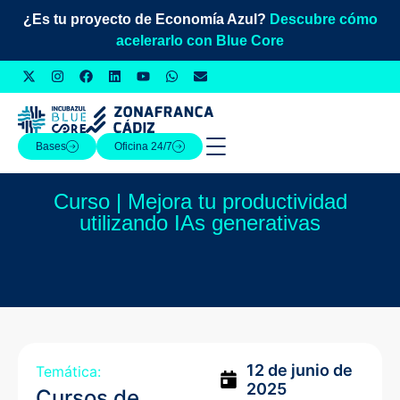
¿Es tu proyecto de Economía Azul?
Descubre cómo
acelerarlo con Blue Core
Bases
Oficina 24/7
Curso | Mejora tu productividad
utilizando IAs generativas
12 de junio de
Temática:
2025
Cursos de