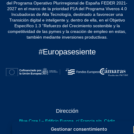
del Programa Operativo Plurirregional de España FEDER 2021-
2027 en el marco de la prioridad P1A del Programa Viveros 4.0
Incubadoras de Alta Tecnología, destinado a favorecer una
Transición digital e inteligente y, dentro de ella, en el Objetivo
Específico 1.3 “Refuerzo del Crecimiento sostenible y la
competitividad de las pymes y la creación de empleo en estas,
también mediante inversiones productivas.
#Europasesiente
Dirección
Blue Core I – Edificio Europa, c/ Francia s/n. Cádiz
sede provisional de Blue Core - Incubazul
Gestionar consentimiento