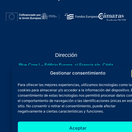
Dirección
Blue Core I – Edificio Europa, c/ Francia s/n. Cádiz
sede provisional de Blue Core - Incubazul
Gestionar consentimiento
Blue Core II – Edificio Incubazul, c/ Gibraltar. Cádiz
Para ofrecer las mejores experiencias, utilizamos tecnologías como la
próximamente.
cookies para almacenar y/o acceder a la información del dispositivo. 
Teléfono y Whatsapp
consentimiento de estas tecnologías nos permitirá procesar datos co
el comportamiento de navegación o las identificaciones únicas en es
600 515 071
sitio. No consentir o retirar el consentimiento, puede afectar
De lunes a viernes
negativamente a ciertas características y funciones.
Oficina 24/7
Aceptar
Atención continuada