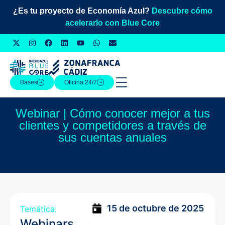
¿Es tu proyecto de Economía Azul?
Descubre cómo
acelerarlo con Blue Core
Bases
Oficina 24/7
Webinar | Cómo conocer mejor a tus
clientes y competidores a través de
sus cuentas anuales
15 de octubre de 2025
Temática:
Webinars