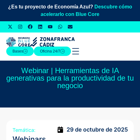
¿Es tu proyecto de Economía Azul?
Descubre cómo
acelerarlo con Blue Core
Bases
Oficina 24/7
Webinar | Herramientas de IA
generativas para la productividad de tu
negocio
29 de octubre de 2025
Temática:
Webinars