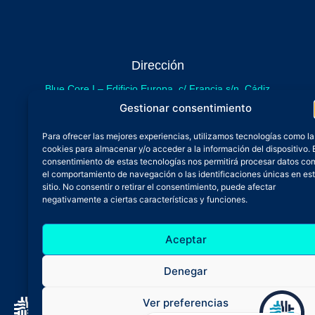
Dirección
Blue Core I – Edificio Europa, c/ Francia s/n. Cádiz
sede provisional de Blue Core - Incubazul
Gestionar consentimiento
Blue Core II – Edificio Incubazul, c/ Gibraltar. Cádiz
Para ofrecer las mejores experiencias, utilizamos tecnologías como la
próximamente.
cookies para almacenar y/o acceder a la información del dispositivo. 
Teléfono y Whatsapp
consentimiento de estas tecnologías nos permitirá procesar datos co
el comportamiento de navegación o las identificaciones únicas en es
600 515 071
sitio. No consentir o retirar el consentimiento, puede afectar
De lunes a viernes
negativamente a ciertas características y funciones.
Oficina 24/7
Aceptar
Atención continuada
Email
Denegar
admin@zfbluecore.es
Ver preferencias