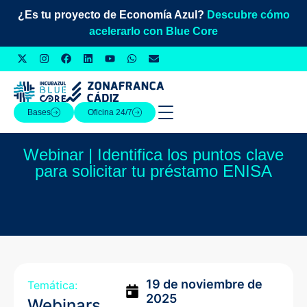
¿Es tu proyecto de Economía Azul?
Descubre cómo
acelerarlo con Blue Core
Bases
Oficina 24/7
Webinar | Identifica los puntos clave
para solicitar tu préstamo ENISA
19 de noviembre de
Temática:
2025
Webinars