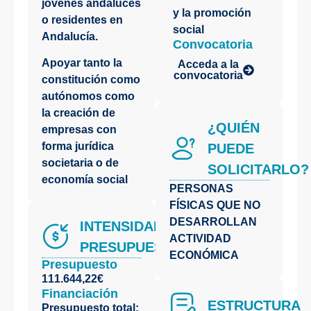
jóvenes andaluces
y la promoción
o residentes en
social
Andalucía.
Convocatoria
Apoyar tanto la
Acceda a la
convocatoria
constitución como
autónomos como
la creación de
¿QUIÉN
empresas con
forma jurídica
PUEDE
societaria o de
SOLICITARLO?
economía social
PERSONAS
FÍSICAS QUE NO
DESARROLLAN
INTENSIDAD Y
ACTIVIDAD
PRESUPUESTO
ECONÓMICA
Presupuesto
111.644,22€
Financiación
ESTRUCTURA
Presupuesto total: