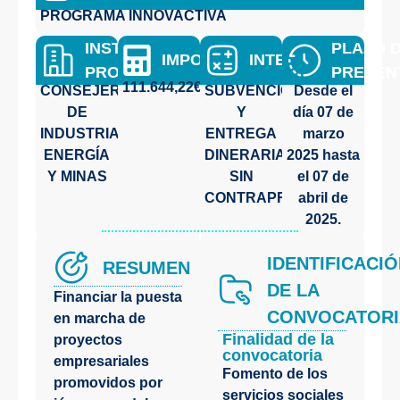
PROGRAMA INNOVACTIVA
INSTITUICIÓN
PLAZO 
IMPORTE
INTENSIDAD
PROMOTORA
PRESEN
111.644,22€
CONSEJERÍA
SUBVENCIÓN
Desde el
DE
Y
día
07 de
INDUSTRIA,
ENTREGA
marzo
ENERGÍA
DINERARIA
2025
hasta
Y MINAS
SIN
el
07 de
CONTRAPRESTACIÓN
abril de
2025
.
IDENTIFICACI
RESUMEN
DE LA
Financiar la puesta
CONVOCATORI
en marcha de
Finalidad de la
proyectos
convocatoria
empresariales
Fomento de los
promovidos por
servicios sociales