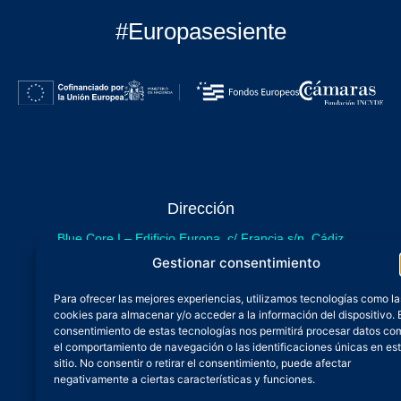
#Europasesiente
Dirección
Blue Core I – Edificio Europa, c/ Francia s/n. Cádiz
sede provisional de Blue Core - Incubazul
Gestionar consentimiento
Blue Core II – Edificio Incubazul, c/ Gibraltar. Cádiz
Para ofrecer las mejores experiencias, utilizamos tecnologías como la
próximamente.
cookies para almacenar y/o acceder a la información del dispositivo. 
Teléfono y Whatsapp
consentimiento de estas tecnologías nos permitirá procesar datos co
el comportamiento de navegación o las identificaciones únicas en es
600 515 071
sitio. No consentir o retirar el consentimiento, puede afectar
De lunes a viernes
negativamente a ciertas características y funciones.