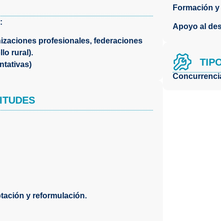
Formación y 
:
Apoyo al desa
anizaciones profesionales, federaciones
o rural).
TIP
ntativas)
Concurrencia
ITUDES
tación y reformulación.