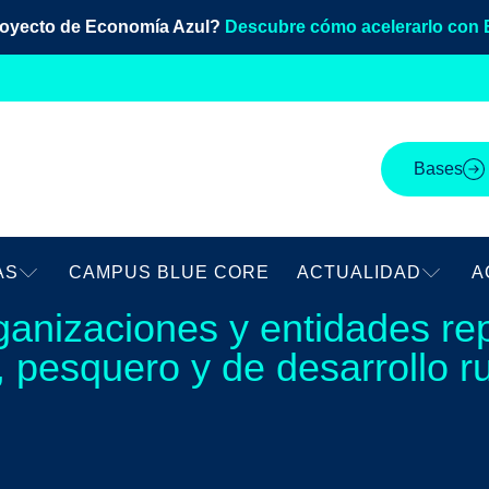
royecto de Economía Azul?
Descubre cómo acelerarlo con 
Bases
AS
CAMPUS BLUE CORE
ACTUALIDAD
A
anizaciones y entidades rep
, pesquero y de desarrollo r