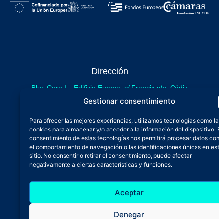
Dirección
Blue Core I – Edificio Europa, c/ Francia s/n. Cádiz
sede provisional de Blue Core - Incubazul
Gestionar consentimiento
Blue Core II – Edificio Incubazul, c/ Gibraltar. Cádiz
Para ofrecer las mejores experiencias, utilizamos tecnologías como la
próximamente.
cookies para almacenar y/o acceder a la información del dispositivo. 
Teléfono y Whatsapp
consentimiento de estas tecnologías nos permitirá procesar datos co
el comportamiento de navegación o las identificaciones únicas en es
600 515 071
sitio. No consentir o retirar el consentimiento, puede afectar
De lunes a viernes
negativamente a ciertas características y funciones.
Oficina 24/7
Aceptar
Atención continuada
Email
Denegar
admin@zfbluecore.es