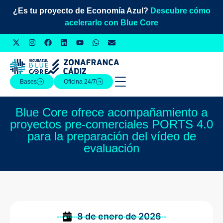
¿Es tu proyecto de Economía Azul?
Descubre cómo
acelerarlo con Blue Core
Bases
Oficina 24/7
Blue Core ofrece acompañamiento a
proyectos pre-comerciales PORTS 4.0
para la preparación del vídeo de
evaluación
8 de enero de 2026