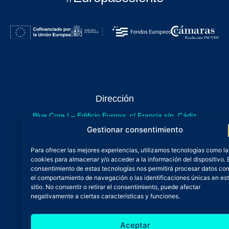
Dirección
Blue Core I – Edificio Europa, c/ Francia s/n. Cádiz
sede provisional de Blue Core - Incubazul
Gestionar consentimiento
Blue Core II – Edificio Incubazul, c/ Gibraltar. Cádiz
Para ofrecer las mejores experiencias, utilizamos tecnologías como la
próximamente.
cookies para almacenar y/o acceder a la información del dispositivo. 
Teléfono y Whatsapp
consentimiento de estas tecnologías nos permitirá procesar datos co
el comportamiento de navegación o las identificaciones únicas en es
600 515 071
sitio. No consentir o retirar el consentimiento, puede afectar
De lunes a viernes
negativamente a ciertas características y funciones.
Oficina 24/7
Aceptar
Atención continuada