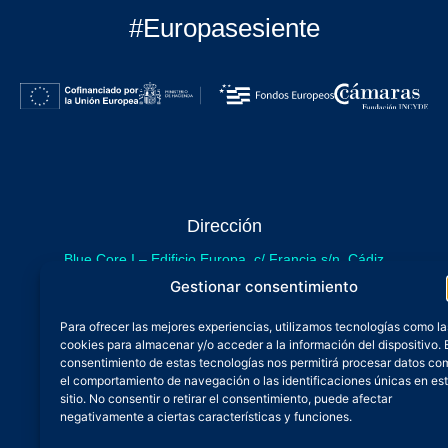
#Europasesiente
Dirección
Blue Core I – Edificio Europa, c/ Francia s/n. Cádiz
sede provisional de Blue Core - Incubazul
Gestionar consentimiento
Blue Core II – Edificio Incubazul, c/ Gibraltar. Cádiz
Para ofrecer las mejores experiencias, utilizamos tecnologías como la
próximamente.
cookies para almacenar y/o acceder a la información del dispositivo. 
Teléfono y Whatsapp
consentimiento de estas tecnologías nos permitirá procesar datos co
el comportamiento de navegación o las identificaciones únicas en es
600 515 071
sitio. No consentir o retirar el consentimiento, puede afectar
De lunes a viernes
negativamente a ciertas características y funciones.